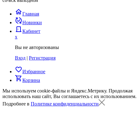
сб-вск выходной
home
Главная
published_with_changes
Новинки
door_back
Кабинет
x
Вы не авторизованы
Вход
|
Регистрация
favorite_border
Избранное
shopping_cart
Корзина
Мы используем cookie-файлы и Яндекс.Метрику.
Продолжая
использовать наш сайт, Вы соглашаетесь с их использованием.
Подробнее в
Политике конфиденциальности