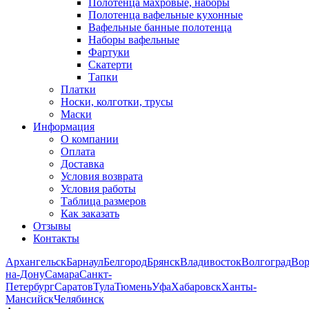
Полотенца махровые, наборы
Полотенца вафельные кухонные
Вафельные банные полотенца
Наборы вафельные
Фартуки
Скатерти
Тапки
Платки
Носки, колготки, трусы
Маски
Информация
О компании
Оплата
Доставка
Условия возврата
Условия работы
Таблица размеров
Как заказать
Отзывы
Контакты
Архангельск
Барнаул
Белгород
Брянск
Владивосток
Волгоград
Во
на-Дону
Самара
Санкт-
Петербург
Саратов
Тула
Тюмень
Уфа
Хабаровск
Ханты-
Мансийск
Челябинск