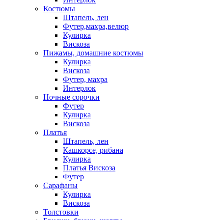
Костюмы
Штапель, лен
Футер,махра,велюр
Кулирка
Вискоза
Пижамы, домашние костюмы
Кулирка
Вискоза
Футер, махра
Интерлок
Ночные сорочки
Футер
Кулирка
Вискоза
Платья
Штапель, лен
Кашкорсе, рибана
Кулирка
Платья Вискоза
Футер
Сарафаны
Кулирка
Вискоза
Толстовки