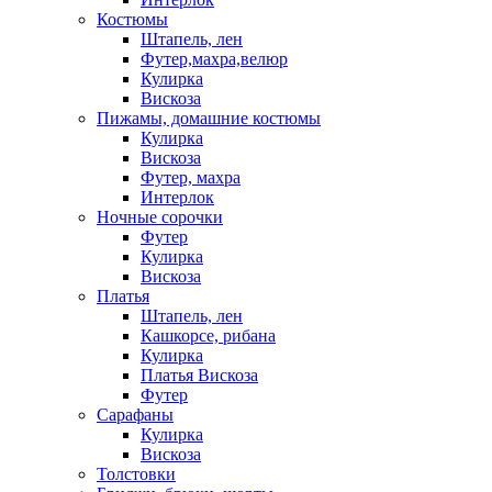
Костюмы
Штапель, лен
Футер,махра,велюр
Кулирка
Вискоза
Пижамы, домашние костюмы
Кулирка
Вискоза
Футер, махра
Интерлок
Ночные сорочки
Футер
Кулирка
Вискоза
Платья
Штапель, лен
Кашкорсе, рибана
Кулирка
Платья Вискоза
Футер
Сарафаны
Кулирка
Вискоза
Толстовки