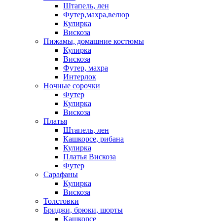
Штапель, лен
Футер,махра,велюр
Кулирка
Вискоза
Пижамы, домашние костюмы
Кулирка
Вискоза
Футер, махра
Интерлок
Ночные сорочки
Футер
Кулирка
Вискоза
Платья
Штапель, лен
Кашкорсе, рибана
Кулирка
Платья Вискоза
Футер
Сарафаны
Кулирка
Вискоза
Толстовки
Бриджи, брюки, шорты
Кашкорсе