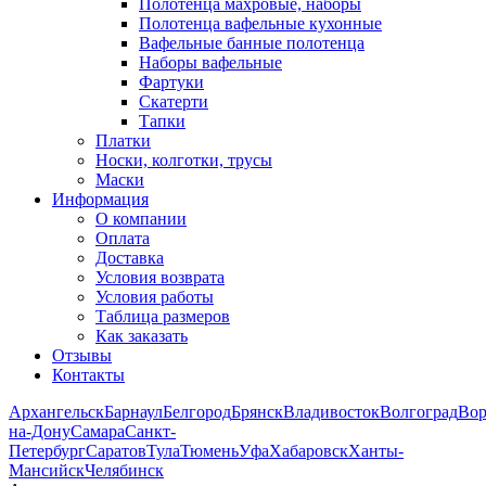
Полотенца махровые, наборы
Полотенца вафельные кухонные
Вафельные банные полотенца
Наборы вафельные
Фартуки
Скатерти
Тапки
Платки
Носки, колготки, трусы
Маски
Информация
О компании
Оплата
Доставка
Условия возврата
Условия работы
Таблица размеров
Как заказать
Отзывы
Контакты
Архангельск
Барнаул
Белгород
Брянск
Владивосток
Волгоград
Во
на-Дону
Самара
Санкт-
Петербург
Саратов
Тула
Тюмень
Уфа
Хабаровск
Ханты-
Мансийск
Челябинск