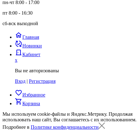
пн-чт 8:00 - 17:00
пт 8:00 - 16:30
сб-вск выходной
home
Главная
published_with_changes
Новинки
door_back
Кабинет
x
Вы не авторизованы
Вход
|
Регистрация
favorite_border
Избранное
shopping_cart
Корзина
Мы используем cookie-файлы и Яндекс.Метрику.
Продолжая
использовать наш сайт, Вы соглашаетесь с их использованием.
Подробнее в
Политике конфиденциальности