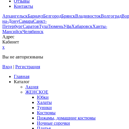
Отзывы
Контакты
Архангельск
Барнаул
Белгород
Брянск
Владивосток
Волгоград
Во
на-Дону
Самара
Санкт-
Петербург
Саратов
Тула
Тюмень
Уфа
Хабаровск
Ханты-
Мансийск
Челябинск
Адрес
Кабинет
x
Вы не авторизованы
Вход
|
Регистрация
Главная
Каталог
Акция
ЖЕНСКОЕ
Юбки
Халаты
Туники
Костюмы
Пижамы, домашние костюмы
Ночные сорочки
Платья