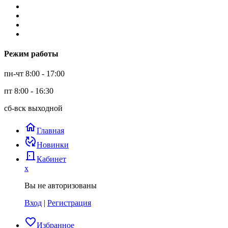
Режим работы
пн-чт 8:00 - 17:00
пт 8:00 - 16:30
сб-вск выходной
home
Главная
published_with_changes
Новинки
door_back
Кабинет
x
Вы не авторизованы
Вход
|
Регистрация
favorite_border
Избранное