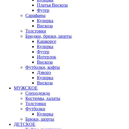
Платья Вискоза
Футер
Сарафаны
Кулирка
Вискоза
Толстовки
Бриджи, брюки, шорты
Кашкорсе
Кулирка
Футер
Интерлок
Вискоза
Футболки, кофты
Дэворэ
Кулирка
Вискоза
МУЖСКОЕ
Спецодежда
Костюмы, халаты
Толстовки
Футболки
Кулирка
Брюки, шорты
ДЕТСКОЕ