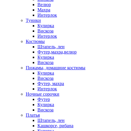
Велюр
Махра
Интерлок
Туники
Кулирка
Вискоза
Интерлок
Костюмы
Штапель, лен
Футер,махра,велюр
Кулирка
Вискоза
Пижамы, домашние костюмы
Кулирка
Вискоза
Футер, махра
Интерлок
Ночные сорочки
Футер
Кулирка
Вискоза
Платья
Штапель, лен
Кашкорсе, рибана
Кулирка