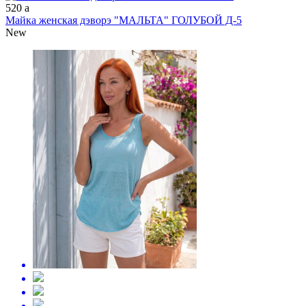
520
a
Майка женская дэворэ "МАЛЬТА" ГОЛУБОЙ Д-5
New