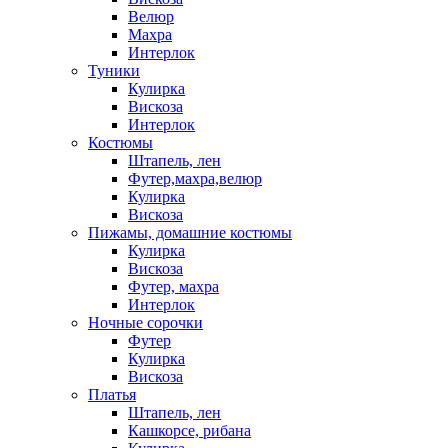
Велюр
Махра
Интерлок
Туники
Кулирка
Вискоза
Интерлок
Костюмы
Штапель, лен
Футер,махра,велюр
Кулирка
Вискоза
Пижамы, домашние костюмы
Кулирка
Вискоза
Футер, махра
Интерлок
Ночные сорочки
Футер
Кулирка
Вискоза
Платья
Штапель, лен
Кашкорсе, рибана