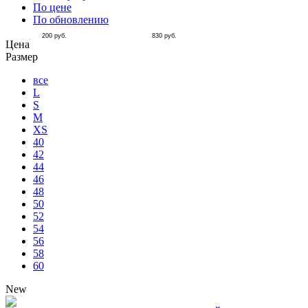
По цене
По обновлению
200
руб.
830
руб.
Цена
Размер
все
L
S
M
XS
40
42
44
46
48
50
52
54
56
58
60
New