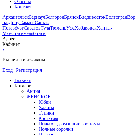
Отзывы
Контакты
Архангельск
Барнаул
Белгород
Брянск
Владивосток
Волгоград
Во
на-Дону
Самара
Санкт-
Петербург
Саратов
Тула
Тюмень
Уфа
Хабаровск
Ханты-
Мансийск
Челябинск
Адрес
Кабинет
x
Вы не авторизованы
Вход
|
Регистрация
Главная
Каталог
Акция
ЖЕНСКОЕ
Юбки
Халаты
Туники
Костюмы
Пижамы, домашние костюмы
Ночные сорочки
Платья