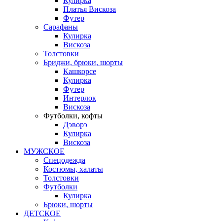
Кулирка
Платья Вискоза
Футер
Сарафаны
Кулирка
Вискоза
Толстовки
Бриджи, брюки, шорты
Кашкорсе
Кулирка
Футер
Интерлок
Вискоза
Футболки, кофты
Дэворэ
Кулирка
Вискоза
МУЖСКОЕ
Спецодежда
Костюмы, халаты
Толстовки
Футболки
Кулирка
Брюки, шорты
ДЕТСКОЕ