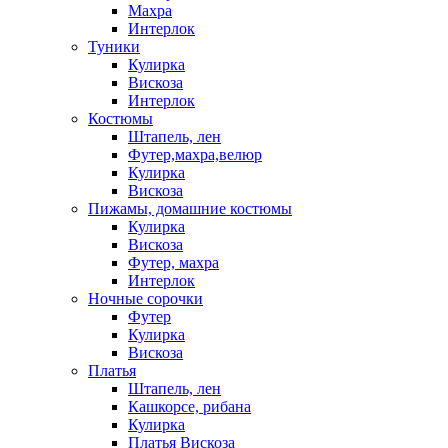
Махра
Интерлок
Туники
Кулирка
Вискоза
Интерлок
Костюмы
Штапель, лен
Футер,махра,велюр
Кулирка
Вискоза
Пижамы, домашние костюмы
Кулирка
Вискоза
Футер, махра
Интерлок
Ночные сорочки
Футер
Кулирка
Вискоза
Платья
Штапель, лен
Кашкорсе, рибана
Кулирка
Платья Вискоза