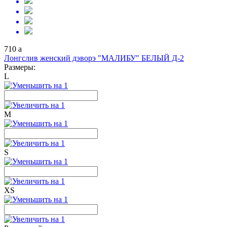
710
a
Лонгслив женский дэворэ "МАЛИБУ" БЕЛЫЙ Д-2
Размеры:
L
M
S
XS