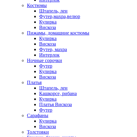
Костюмы
Штапель, лен
Футер,махра,велюр
Кулирка
Вискоза
Пижамы, домашние костюмы
Кулирка
Вискоза
Футер, махра
Интерлок
Ночные сорочки
Футер
Кулирка
Вискоза
Платья
Штапель, лен
Кашкорсе, рибана
Кулирка
Платья Вискоза
Футер
Сарафаны
Кулирка
Вискоза
Толстовки