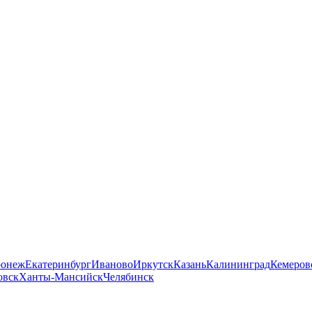
ронеж
Екатеринбург
Иваново
Иркутск
Казань
Калининград
Кемеров
овск
Ханты-Мансийск
Челябинск