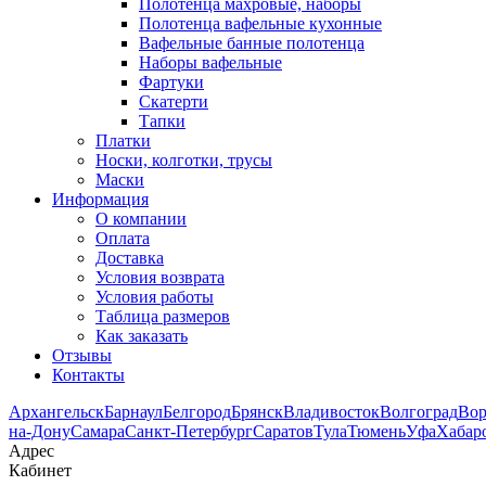
Полотенца махровые, наборы
Полотенца вафельные кухонные
Вафельные банные полотенца
Наборы вафельные
Фартуки
Скатерти
Тапки
Платки
Носки, колготки, трусы
Маски
Информация
О компании
Оплата
Доставка
Условия возврата
Условия работы
Таблица размеров
Как заказать
Отзывы
Контакты
Архангельск
Барнаул
Белгород
Брянск
Владивосток
Волгоград
Во
на-Дону
Самара
Санкт-Петербург
Саратов
Тула
Тюмень
Уфа
Хабар
Адрес
Кабинет